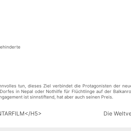
rbehinderte
volles tun, dieses Ziel verbindet die Protagonisten der neue
s Dorfes in Nepal oder Nothilfe für Flüchtlinge auf der Balka
Engagement ist sinnstiftend, hat aber auch seinen Preis.
NTARFILM</H5>
Die Weltv