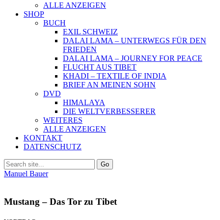
ALLE ANZEIGEN
SHOP
BUCH
EXIL SCHWEIZ
DALAI LAMA – UNTERWEGS FÜR DEN
FRIEDEN
DALAI LAMA – JOURNEY FOR PEACE
FLUCHT AUS TIBET
KHADI – TEXTILE OF INDIA
BRIEF AN MEINEN SOHN
DVD
HIMALAYA
DIE WELTVERBESSERER
WEITERES
ALLE ANZEIGEN
KONTAKT
DATENSCHUTZ
Manuel Bauer
Mustang – Das Tor zu Tibet