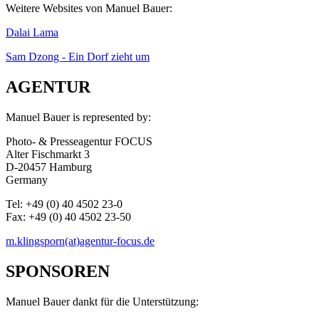
Weitere Websites von Manuel Bauer:
Dalai Lama
Sam Dzong - Ein Dorf zieht um
AGENTUR
Manuel Bauer is represented by:
Photo- & Presseagentur FOCUS
Alter Fischmarkt 3
D-20457 Hamburg
Germany
Tel: +49 (0) 40 4502 23-0
Fax: +49 (0) 40 4502 23-50
m.klingsporn(at)agentur-focus.de
SPONSOREN
Manuel Bauer dankt für die Unterstützung: