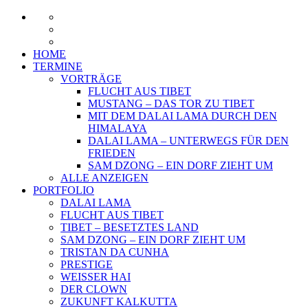
HOME
TERMINE
VORTRÄGE
FLUCHT AUS TIBET
MUSTANG – DAS TOR ZU TIBET
MIT DEM DALAI LAMA DURCH DEN
HIMALAYA
DALAI LAMA – UNTERWEGS FÜR DEN
FRIEDEN
SAM DZONG – EIN DORF ZIEHT UM
ALLE ANZEIGEN
PORTFOLIO
DALAI LAMA
FLUCHT AUS TIBET
TIBET – BESETZTES LAND
SAM DZONG – EIN DORF ZIEHT UM
TRISTAN DA CUNHA
PRESTIGE
WEISSER HAI
DER CLOWN
ZUKUNFT KALKUTTA