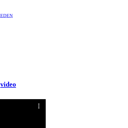
IEDEN
/
video