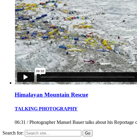
Himalayan Mountain Rescue
TALKING PHOTOGRAPHY
06:31 / Photographer Manuel Bauer talks about his Reportage on
Search for: