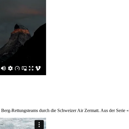
 Berg-Rettungsteams durch die Schweizer Air Zermatt. Aus der Serie 