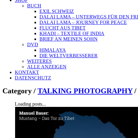
SHOP
BUCH
EXIL SCHWEIZ
DALAI LAMA – UNTERWEGS FÜR DEN FR
DALAI LAMA – JOURNEY FOR PEACE
FLUCHT AUS TIBET
KHADI – TEXTILE OF INDIA
BRIEF AN MEINEN SOHN
DVD
HIMALAYA
DIE WELTVERBESSERER
WEITERES
ALLE ANZEIGEN
KONTAKT
DATENSCHUTZ
Category /
TALKING PHOTOGRAPHY
Loading posts...