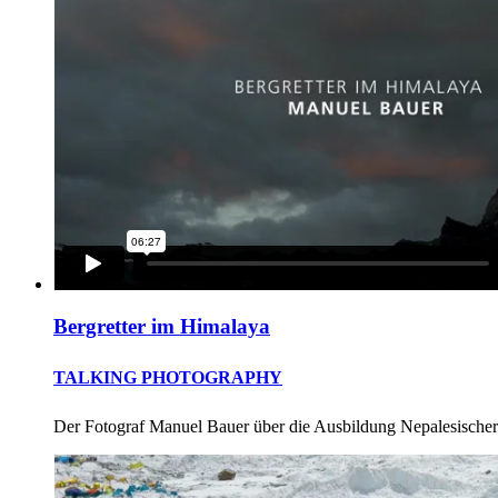
Bergretter im Himalaya
TALKING PHOTOGRAPHY
Der Fotograf Manuel Bauer über die Ausbildung Nepalesischer