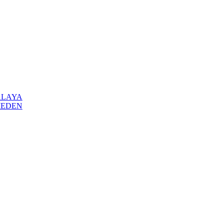
ALAYA
IEDEN