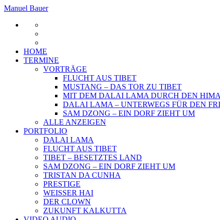
Manuel Bauer
HOME
TERMINE
VORTRÄGE
FLUCHT AUS TIBET
MUSTANG – DAS TOR ZU TIBET
MIT DEM DALAI LAMA DURCH DEN HIM
DALAI LAMA – UNTERWEGS FÜR DEN FR
SAM DZONG – EIN DORF ZIEHT UM
ALLE ANZEIGEN
PORTFOLIO
DALAI LAMA
FLUCHT AUS TIBET
TIBET – BESETZTES LAND
SAM DZONG – EIN DORF ZIEHT UM
TRISTAN DA CUNHA
PRESTIGE
WEISSER HAI
DER CLOWN
ZUKUNFT KALKUTTA
VIDEO AUDIO