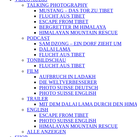
TALKING PHOTOGRAPHY
MUSTANG – DAS TOR ZU TIBET
FLUCHT AUS TIBET
ESCAPE FROM TIBET
BERGRETTER IM HIMALAYA
HIMALAYAN MOUNTAIN RESCUE
PODCAST
SAM DZONG – EIN DORF ZIEHT UM
DALAI LAMA
FLUCHT AUS TIBET
TONBILDSCHAU
FLUCHT AUS TIBET
FILM
AUFBRUCH IN LADAKH
DIE WELTVERBESSERER
PHOTO SUISSE DEUTSCH
PHOTO SUISSE ENGLISH
TRAILER
MIT DEM DALAI LAMA DURCH DEN HIM
ENGLISH
ESCAPE FROM TIBET
PHOTO SUISSE ENGLISH
HIMALAYAN MOUNTAIN RESCUE
ALLE ANZEIGEN