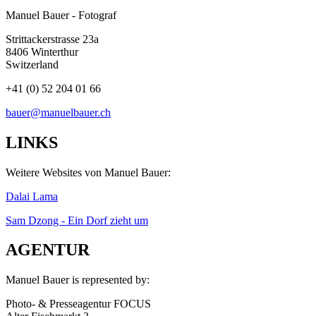
Manuel Bauer - Fotograf
Strittackerstrasse 23a
8406 Winterthur
Switzerland
+41 (0) 52 204 01 66
bauer@manuelbauer.ch
LINKS
Weitere Websites von Manuel Bauer:
Dalai Lama
Sam Dzong - Ein Dorf zieht um
AGENTUR
Manuel Bauer is represented by:
Photo- & Presseagentur FOCUS