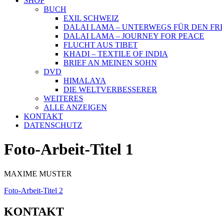
SHOP
BUCH
EXIL SCHWEIZ
DALAI LAMA – UNTERWEGS FÜR DEN FR
DALAI LAMA – JOURNEY FOR PEACE
FLUCHT AUS TIBET
KHADI – TEXTILE OF INDIA
BRIEF AN MEINEN SOHN
DVD
HIMALAYA
DIE WELTVERBESSERER
WEITERES
ALLE ANZEIGEN
KONTAKT
DATENSCHUTZ
Foto-Arbeit-Titel 1
MAXIME MUSTER
Foto-Arbeit-Titel 2
KONTAKT