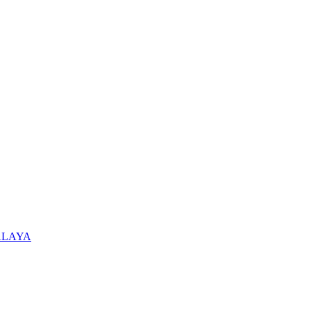
ALAYA